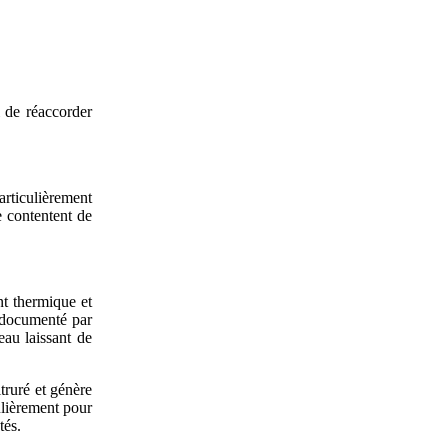
i de réaccorder
articulièrement
e contentent de
nt thermique et
t documenté par
au laissant de
itruré et génère
ulièrement pour
ntés.