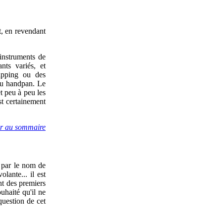
t, en revendant
 instruments de
ts variés, et
hipping ou des
du handpan. Le
t peu à peu les
st certainement
ir au sommaire
s par le nom de
ante... il est
ant des premiers
uhaité qu'il ne
question de cet