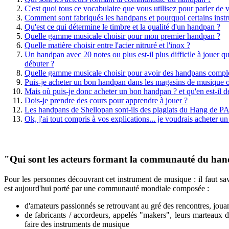
C'est quoi tous ce vocabulaire que vous utilisez pour parler de
Comment sont fabriqués les handpans et pourquoi certains instr
Qu'est ce qui détermine le timbre et la qualité d'un handpan ?
Quelle gamme musicale choisir pour mon premier handpan ?
Quelle matière choisir entre l'acier nitruré et l'inox ?
Un handpan avec 20 notes ou plus est-il plus difficile à jouer
débuter ?
Quelle gamme musicale choisir pour avoir des handpans compl
Puis-je acheter un bon handpan dans les magasins de musique ou
Mais où puis-je donc acheter un bon handpan ? et qu'en est-il 
Dois-je prendre des cours pour apprendre à jouer ?
Les handpans de Shellopan sont-ils des plagiats du Hang de P
Ok, j'ai tout compris à vos explications... je voudrais achet
"Qui sont les acteurs formant la communauté du ha
Pour les personnes découvrant cet instrument de musique : il faut s
est aujourd'hui porté par une communauté mondiale composée :
d'amateurs passionnés se retrouvant au gré des rencontres, jou
de fabricants / accordeurs, appelés "makers", leurs marteaux de
faire des instruments de musique