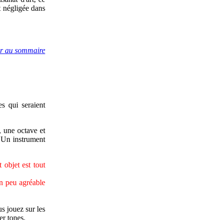
t négligée dans
ir au sommaire
s qui seraient
, une octave et
. Un instrument
objet est tout
n peu agréable
s jouez sur les
er tones.