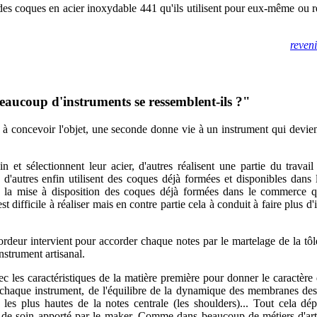
es coques en acier inoxydable 441 qu'ils utilisent pour eux-même ou 
reven
aucoup d'instruments se ressemblent-ils ?"
e à concevoir l'objet, une seconde donne vie à un instrument qui devien
in et sélectionnent leur acier, d'autres réalisent une partie du travai
, d'autres enfin utilisent des coques déjà formées et disponibles dans
est la mise à disposition des coques déjà formées dans le commerce q
t difficile à réaliser mais en contre partie cela à conduit à faire plus d
rdeur intervient pour accorder chaque notes par le martelage de la tôle
nstrument artisanal.
ec les caractéristiques de la matière première pour donner le caractère 
à chaque instrument, de l'équilibre de la dynamique des membranes des
 les plus hautes de la notes centrale (les shoulders)... Tout cela dé
et de soin apporté par le maker. Comme dans beaucoup de métiers d'arti