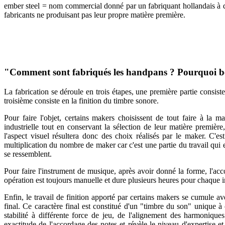
ember steel = nom commercial donné par un fabriquant hollandais à d
fabricants ne produisant pas leur propre matière première.
"Comment sont fabriqués les handpans ? Pourquoi be
La fabrication se déroule en trois étapes, une première partie consist
troisième consiste en la finition du timbre sonore.
Pour faire l'objet, certains makers choisissent de tout faire à la ma
industrielle tout en conservant la sélection de leur matière première
l'aspect visuel résultera donc des choix réalisés par le maker. C'
multiplication du nombre de maker car c'est une partie du travail qui es
se ressemblent.
Pour faire l'instrument de musique, après avoir donné la forme, l'acco
opération est toujours manuelle et dure plusieurs heures pour chaque i
Enfin, le travail de finition apporté par certains makers se cumule av
final. Ce caractère final est constitué d'un "timbre du son" unique 
stabilité à différente force de jeu, de l'alignement des harmoniques
exactitude de l'accordage des notes et révèle le niveau d'expertise 