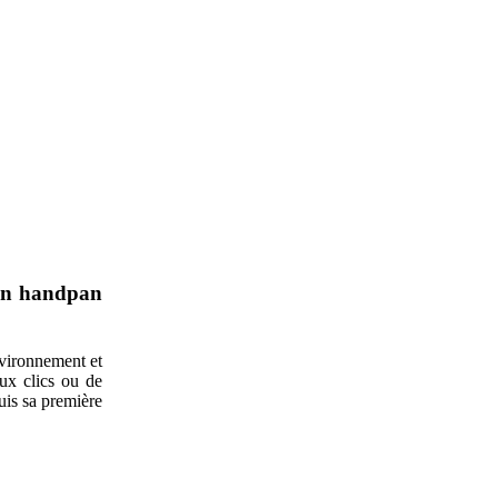
bon handpan
nvironnement et
aux clics ou de
uis sa première