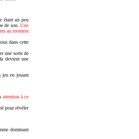
e étant un peu
pe de son.
Une
ments au moment
tous dans cette
er une sorte de
la devient une
 jeu en jouant
is
attention à ce
hé pour révéler
comme dominant