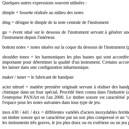
Quelques autres expressions souvent utilisées :
dimple = fossette réalisée au milieu des notes
ding = désigne le dimple de la note centrale de l'instrument
gu = évent situé sur le dessous de l'instrument servant à générer un
l'instrument depuis l'intérieur.
bottom notes = notes situées sur la coque du dessous de l'instrument (
shoulder tones = les harmoniques les plus hautes qui sont accordées 
importante pour déterminer la qualité d'un instrument. Certains acco
les laisser dans une configuration inharmonique.
maker / tuner = le fabricant de handpan
acier nitruré = matière première originale servant à réaliser des han
chimique dans un four spécial. Procédé bien connu dans l'industrie (au
l'entreprise PANArt en l'an 2000. Le timbre sonore est caractérisé
l'espace pour les notes suivantes dans tous type de jeu.
inox 430 / 441 / 4xx = différentes variétés d'aciers inoxydables ferriti
un timbre sonore qui se caractérise par un son plus compressé et un "d
les instruments très graves, le jeu plus doux ou en extérieur ou un jeu