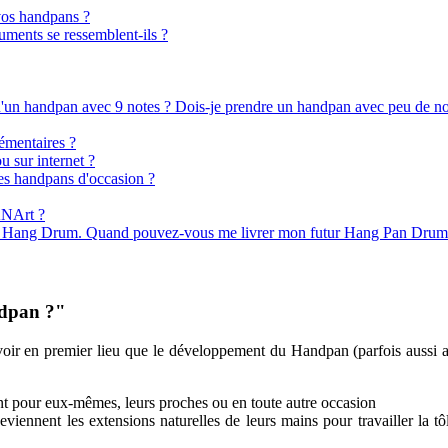
 vos handpans ?
uments se ressemblent-ils ?
 qu'un handpan avec 9 notes ? Dois-je prendre un handpan avec peu de n
émentaires ?
 sur internet ?
des handpans d'occasion ?
ANArt ?
er un Hang Drum. Quand pouvez-vous me livrer mon futur Hang Pan Drum
ndpan ?"
avoir en premier lieu que le développement du Handpan (parfois aussi
ant pour eux-mêmes, leurs proches ou en toute autre occasion
viennent les extensions naturelles de leurs mains pour travailler la tôl