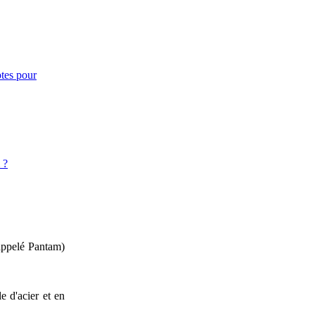
otes pour
 ?
 appelé Pantam)
e d'acier et en