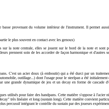
e basse provenant du volume intérieur de l'instrument. Il permet auss
partie le plus souvent en contact avec les genoux)
sur la note centrale, elles se jouent sur le bord de la note et sont p
rdeurs prennent soin de les accorder de façon harmonique et d'autres s
dpans. C'est un acier doux (à emboutir) qui a été durci par un traiteme
tomobile, outillage...) dont l'usage pour le steelpan a été initialemen
 par une grande dynamique de jeu et un decay en forme de cascade d'e
ques utilisés pour faire des handpans. Cette matière s'oppose à l'acier n
ecay" très linéaire et long (sustain long). Cette matière convient partic
 plus percussif intégrant le contrôle du sustain par des joueurs expérime