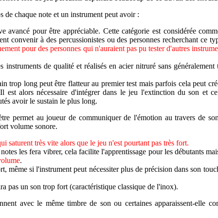
s de chaque note et un instrument peut avoir :
ve avancé pour être appréciable. Cette catégorie est considérée comm
ent convenir à des percussionistes ou des personnes recherchant ce ty
quement pour des personnes qui n'auraient pas pu tester d'autres instru
s instruments de qualité et réalisés en acier nitruré sans généralement 
n trop long peut être flatteur au premier test mais parfois cela peut cré
st alors nécessaire d'intégrer dans le jeu l'extinction du son et ce
és avoir le sustain le plus long.
re permet au joueur de communiquer de l'émotion au travers de son
 fort volume sonore.
ui saturent très vite alors que le jeu n'est pourtant pas très fort
.
tes les fera vibrer, cela facilite l'apprentissage pour les débutants ma
 volume
.
ort, même si l'instrument peut nécessiter plus de précision dans son touc
as un son trop fort (caractéristique classique de l'inox).
onnent avec le même timbre de son ou certaines apparaissent-elle 