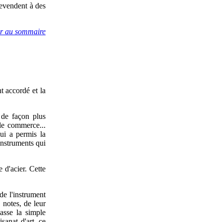
revendent à des
ir au sommaire
t accordé et la
l de façon plus
 le commerce...
ui a permis la
'instruments qui
 d'acier. Cette
de l'instrument
 notes, de leur
passe la simple
sanat d'art, ce