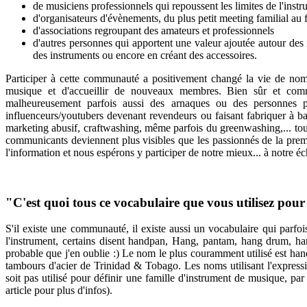
de musiciens professionnels qui repoussent les limites de l'instr
d'organisateurs d'évènements, du plus petit meeting familial au fe
d'associations regroupant des amateurs et professionnels
d'autres personnes qui apportent une valeur ajoutée autour des
des instruments ou encore en créant des accessoires.
Participer à cette communauté a positivement changé la vie de nombr
musique et d'accueillir de nouveaux membres. Bien sûr et comm
malheureusement parfois aussi des arnaques ou des personnes pri
influenceurs/youtubers devenant revendeurs ou faisant fabriquer à 
marketing abusif, craftwashing, même parfois du greenwashing,... to
communicants deviennent plus visibles que les passionnés de la prem
l'information et nous espérons y participer de notre mieux... à notre éc
"C'est quoi tous ce vocabulaire que vous utilisez pou
S'il existe une communauté, il existe aussi un vocabulaire qui parf
l'instrument, certains disent handpan, Hang, pantam, hang drum, ha
probable que j'en oublie :) Le nom le plus couramment utilisé est handp
tambours d'acier de Trinidad & Tobago. Les noms utilisant l'express
soit pas utilisé pour définir une famille d'instrument de musique, par
article pour plus d'infos).