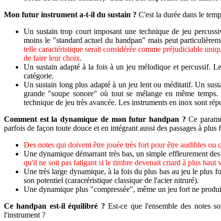
Mon futur instrument a-t-il du sustain ?
C'est la durée dans le temp
Un sustain trop court imposant une technique de jeu percussi
moins le "standard actuel du handpan" mais peut particulièrem
telle caractéristique serait considérée comme préjudiciable uni
de faire leur choix
.
Un sustain adapté à la fois à un jeu mélodique et percussif. Le
catégorie.
Un sustain long plus adapté à un jeu lent ou méditatif. Un sustai
grande "soupe sonore" où tout se mélange en même temps. Il e
technique de jeu très avancée. Les instruments en inox sont réput
Comment est la dynamique de mon futur handpan ?
Ce paramèt
parfois de façon toute douce et en intégrant aussi des passages à plus
Des notes qui doivent être jouée très fort pour être audibles
ou q
Une dynamique démarrant très bas, un simple effleurement des no
qu'il ne soit pas fatigant si le timbre devenait criard à plus haut
Une très large dynamique, à la fois du plus bas au jeu le plus f
son potentiel (caracréristique classique de l'acier nitruré).
Une dynamique plus "compressée", même un jeu fort ne produira p
Ce handpan est-il équilibré ?
Est-ce que l'ensemble des notes s
l'instrument ?