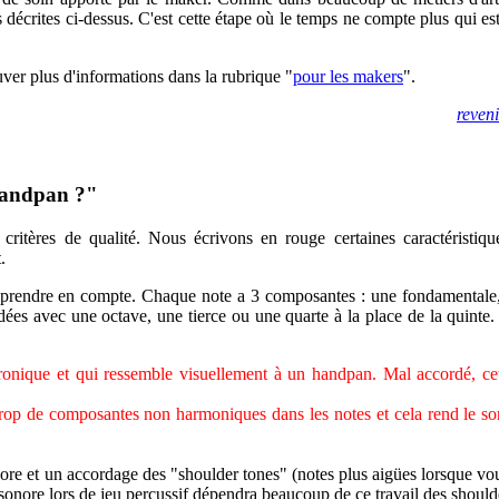
s décrites ci-dessus. C'est cette étape où le temps ne compte plus qui es
uver plus d'informations dans la rubrique "
pour les makers
".
reven
 handpan ?"
ritères de qualité. Nous écrivons en rouge certaines caractéristique
.
 à prendre en compte. Chaque note a 3 composantes : une fondamentale
rdées avec une octave, une tierce ou une quarte à la place de la quinte
ronique et qui ressemble visuellement à un handpan. Mal accordé, cet 
rop de composantes non harmoniques dans les notes et cela rend le so
ore et un accordage des "shoulder tones" (notes plus aigües lorsque vou
e sonore lors de jeu percussif dépendra beaucoup de ce travail des should