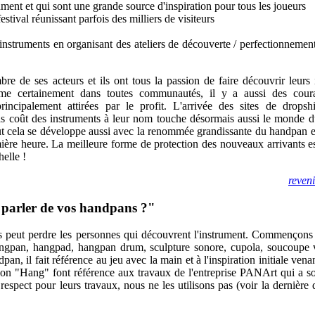
ument et qui sont une grande source d'inspiration pour tous les joueurs
stival réunissant parfois des milliers de visiteurs
 instruments en organisant des ateliers de découverte / perfectionnemen
e de ses acteurs et ils ont tous la passion de faire découvrir leurs
e certainement dans toutes communautés, il y a aussi des couran
ncipalement attirées par le profit. L'arrivée des sites de drops
bas coût des instruments à leur nom touche désormais aussi le monde 
ut cela se développe aussi avec la renommée grandissante du handpan e
ière heure. La meilleure forme de protection des nouveaux arrivants e
helle !
reven
r parler de vos handpans ?"
ois peut perdre les personnes qui découvrent l'instrument. Commençon
ngpan, hangpad, hangpan drum, sculpture sonore, cupola, soucoupe vol
an, il fait référence au jeu avec la main et à l'inspiration initiale ven
ion "Hang" font référence aux travaux de l'entreprise PANArt qui a so
 respect pour leurs travaux, nous ne les utilisons pas (voir la dernière 