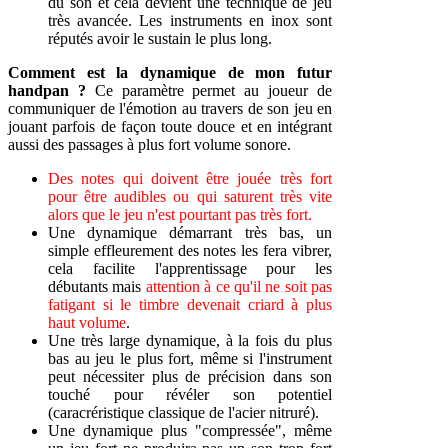
du son et cela devient une technique de jeu
très avancée. Les instruments en inox sont
réputés avoir le sustain le plus long.
Comment est la dynamique de mon futur
handpan ?
Ce paramètre permet au joueur de
communiquer de l'émotion au travers de son jeu en
jouant parfois de façon toute douce et en intégrant
aussi des passages à plus fort volume sonore.
Des notes qui doivent être jouée très fort
pour être audibles
ou qui saturent très vite
alors que le jeu n'est pourtant pas très fort
.
Une dynamique démarrant très bas, un
simple effleurement des notes les fera vibrer,
cela facilite l'apprentissage pour les
débutants mais
attention à ce qu'il ne soit pas
fatigant si le timbre devenait criard à plus
haut volume
.
Une très large dynamique, à la fois du plus
bas au jeu le plus fort, même si l'instrument
peut nécessiter plus de précision dans son
touché pour révéler son potentiel
(caracréristique classique de l'acier nitruré).
Une dynamique plus "compressée", même