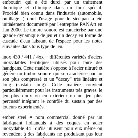
emboutir) qui a été durci par un traitement
thermique et chimique dans un four spécial.
Procédé bien connu dans l'industrie (automobile,
outillage...) dont l'usage pour le steelpan a été
initialement documenté par l'entreprise PANArt en
l'an 2000. Le timbre sonore est caractérisé par une
grande dynamique de jeu et un decay en forme de
cascade d'eau laissant de l'espace pour les notes
suivantes dans tous type de jeu.
inox 430 / 441 / 4xx = différentes variétés d'aciers
inoxydables ferritiques utilisés pour faire des
handpans. Cette matière s'oppose à l'acier nitruré et
génère un timbre sonore qui se caractérise par un
son plus compressé et un "decay" très linéaire et
long (sustain long). Cette matière convient
particulièrement pour les instruments très graves, le
jeu plus doux ou en extérieur ou un jeu plus
percussif intégrant le contrôle du sustain par des
joueurs expérimentés.
ember steel = nom commercial donné par un
fabriquant hollandais à des coques en acier
inoxydable 441 qu'ils utilisent pour eux-même ou
revendent à des fabricants ne produisant pas leur