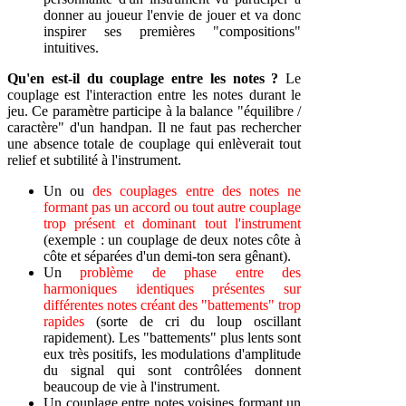
donner au joueur l'envie de jouer et va donc
inspirer ses premières "compositions"
intuitives.
Qu'en est-il du couplage entre les notes ?
Le
couplage est l'interaction entre les notes durant le
jeu. Ce paramètre participe à la balance "équilibre /
caractère" d'un handpan. Il ne faut pas rechercher
une absence totale de couplage qui enlèverait tout
relief et subtilité à l'instrument.
Un ou
des couplages entre des notes ne
formant pas un accord ou tout autre couplage
trop présent et dominant tout l'instrument
(exemple : un couplage de deux notes côte à
côte et séparées d'un demi-ton sera gênant).
Un
problème de phase entre des
harmoniques identiques présentes sur
différentes notes créant des "battements" trop
rapides
(sorte de cri du loup oscillant
rapidement). Les "battements" plus lents sont
eux très positifs, les modulations d'amplitude
du signal qui sont contrôlées donnent
beaucoup de vie à l'instrument.
Un couplage entre notes voisines formant un