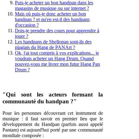
Puis-je acheter un bon handpan dans les
magasins de musique ou sur internet ?
Mais où puis-je donc acheter un bon
handpan ? et qu'en est-il des handpans
d'occasion ?
Dois-je prendre des cours pour apprendre à
jouer ?
Les handpans de Shellopan sont-ils des
plagiats du Hang de PANArt ?
Ok, j'ai tout compris à vos explications... je
voudrais acheter un Hang Drum. Quand
pouvez-vous me livrer mon futur Hang Pan
Drum ?
"Qui sont les acteurs formant la
communauté du handpan ?"
Pour les personnes découvrant cet instrument de
musique : il faut savoir en premier lieu que le
développement du Handpan (parfois aussi appelé
Pantam) est aujourd'hui porté par une communauté
mondiale composée :