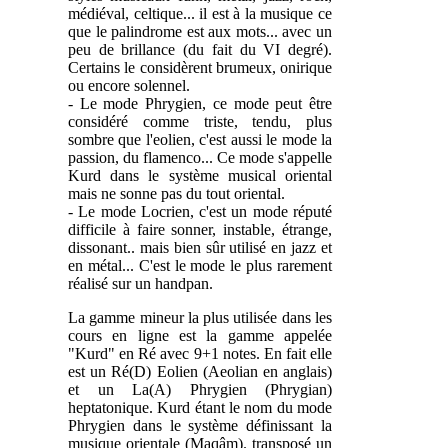
médiéval, celtique... il est à la musique ce
que le palindrome est aux mots... avec un
peu de brillance (du fait du VI degré).
Certains le considèrent brumeux, onirique
ou encore solennel.
- Le mode Phrygien, ce mode peut être
considéré comme triste, tendu, plus
sombre que l'eolien, c'est aussi le mode la
passion, du flamenco... Ce mode s'appelle
Kurd dans le système musical oriental
mais ne sonne pas du tout oriental.
- Le mode Locrien, c'est un mode réputé
difficile à faire sonner, instable, étrange,
dissonant.. mais bien sûr utilisé en jazz et
en métal... C'est le mode le plus rarement
réalisé sur un handpan.
La gamme mineur la plus utilisée dans les
cours en ligne est la gamme appelée
"Kurd" en Ré avec 9+1 notes. En fait elle
est un Ré(D) Eolien (Aeolian en anglais)
et un La(A) Phrygien (Phrygian)
heptatonique. Kurd étant le nom du mode
Phrygien dans le système définissant la
musique orientale (Maqâm). transposé un