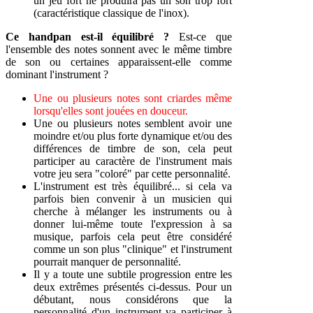
un jeu fort ne produira pas un son trop fort
(caractéristique classique de l'inox).
Ce handpan est-il équilibré ?
Est-ce que
l'ensemble des notes sonnent avec le même timbre
de son ou certaines apparaissent-elle comme
dominant l'instrument ?
Une ou plusieurs notes sont criardes même
lorsqu'elles sont jouées en douceur.
Une ou plusieurs notes semblent avoir une
moindre et/ou plus forte dynamique et/ou des
différences de timbre de son, cela peut
participer au caractère de l'instrument mais
votre jeu sera "coloré" par cette personnalité.
L'instrument est très équilibré... si cela va
parfois bien convenir à un musicien qui
cherche à mélanger les instruments ou à
donner lui-même toute l'expression à sa
musique, parfois cela peut être considéré
comme un son plus "clinique" et l'instrument
pourrait manquer de personnalité.
Il y a toute une subtile progression entre les
deux extrêmes présentés ci-dessus. Pour un
débutant, nous considérons que la
personnalité d'un instrument va participer à