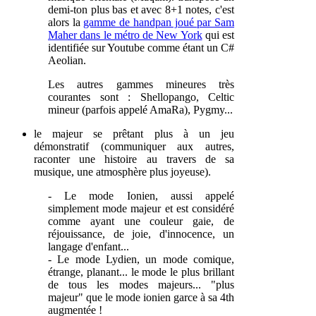
demi-ton plus bas et avec 8+1 notes, c'est
alors la
gamme de handpan joué par Sam
Maher dans le métro de New York
qui est
identifiée sur Youtube comme étant un C#
Aeolian.
Les autres gammes mineures très
courantes sont : Shellopango, Celtic
mineur (parfois appelé AmaRa), Pygmy...
le majeur se prêtant plus à un jeu
démonstratif (communiquer aux autres,
raconter une histoire au travers de sa
musique, une atmosphère plus joyeuse).
- Le mode Ionien, aussi appelé
simplement mode majeur et est considéré
comme ayant une couleur gaie, de
réjouissance, de joie, d'innocence, un
langage d'enfant...
- Le mode Lydien, u
n mode comique,
étrange, planant... le mode le plus brillant
de tous les modes majeurs... "plus
majeur" que le mode ionien garce à sa 4th
augmentée !