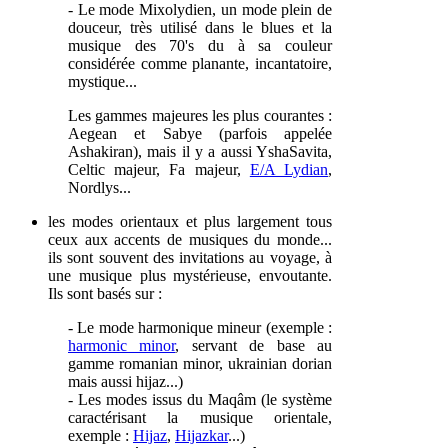
- Le mode Mixolydien, u
n mode plein de
douceur, très utilisé dans le blues et la
musique des 70's du à sa couleur
considérée comme planante, incantatoire,
mystique...
Les gammes majeures les plus courantes :
Aegean et Sabye (parfois appelée
Ashakiran), mais il y a aussi YshaSavita,
Celtic majeur, Fa majeur,
E/A Lydian
,
Nordlys...
les modes orientaux et plus largement tous
ceux aux accents de musiques du monde...
ils sont souvent des invitations au voyage, à
une musique plus mystérieuse, envoutante.
Ils sont basés sur :
- Le mode harmonique mineur (exemple :
harmonic minor
, servant de base au
gamme romanian minor, ukrainian dorian
mais aussi hijaz...)
- Les modes issus du Maqâm (le système
caractérisant la musique orientale,
exemple :
Hijaz
,
Hijazkar
...)