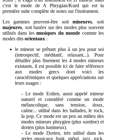
c'est le mode de A Phrygian/Kurd qui est la
première suite complète de notes sur l'instrument.
Les gammes peuvent-être soit
mineures
, soit
majeures
, soit basées sur des modes plus souvent
utilisés dans les
musiques du monde
comme les
modes dits
orientaux
:
le mineur se prêtant plus à un jeu pour soi
(introspectif, méditatif, relaxant...). Pour
détailler plus finement les 4 modes mineurs
existants, il est possible ici de faire référence
aux modes grecs dont voici les
caractéristiques et quelques appréciations sur
leurs usages :
- Le mode Eolien, aussi appelé mineur
naturel et c
onsidéré comme un mode
mélancolique, sans tension, doux,
calme... utilisé dans les ballades, le rock,
la pop. Ce mode est un peu au milieu des
modes mineurs phrygien (plus sombre) et
dorien (plus lumineux).
- Le mode Dorien, t
rès utilisé dans les
styles musicaux funk, métal, jazz, rock,