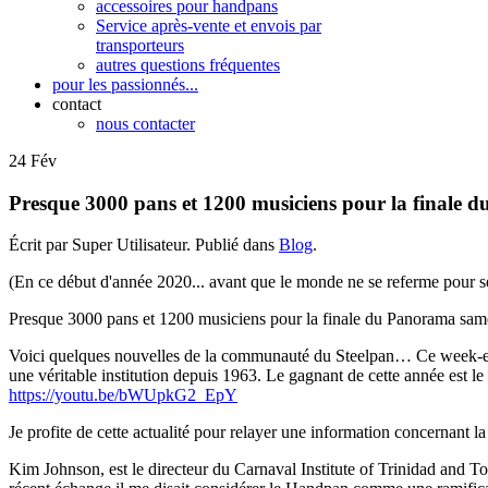
accessoires pour handpans
Service après-vente et envois par
transporteurs
autres questions fréquentes
pour les passionnés...
contact
nous contacter
24
Fév
Presque 3000 pans et 1200 musiciens pour la finale
Écrit par Super Utilisateur. Publié dans
Blog
.
(En ce début d'année 2020... avant que le monde ne se referme pour se
Presque 3000 pans et 1200 musiciens pour la finale du Panorama same
Voici quelques nouvelles de la communauté du Steelpan… Ce week-end c
une véritable institution depuis 1963. Le gagnant de cette année est 
https://youtu.be/bWUpkG2_EpY
Je profite de cette actualité pour relayer une information conce
rnant l
Kim Johnson, est le directeur du Carnaval Institute of Trinidad and To