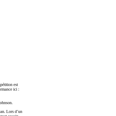
étition est
rmance ici :
Johnson.
pan. Lors d’un